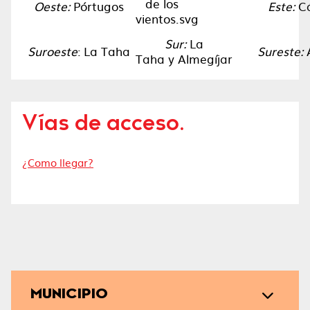
Oeste:
Pórtugos
Este:
Cá
Sur:
La
Suroeste
: La Taha
Sureste:
A
Taha y Almegíjar
Vías de acceso.
¿Como llegar?
MUNICIPIO